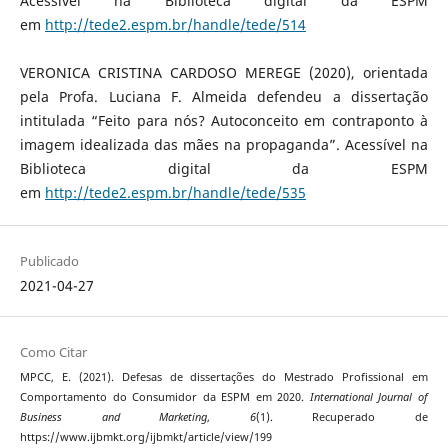
Acessível na Biblioteca digital da ESPM
em
http://tede2.espm.br/handle/tede/514
VERONICA CRISTINA CARDOSO MEREGE (2020), orientada
pela Profa. Luciana F. Almeida defendeu a dissertação
intitulada “Feito para nós? Autoconceito em contraponto à
imagem idealizada das mães na propaganda”. Acessível na
Biblioteca digital da ESPM
em
http://tede2.espm.br/handle/tede/535
Publicado
2021-04-27
Como Citar
MPCC, E. (2021). Defesas de dissertações do Mestrado Profissional em
Comportamento do Consumidor da ESPM em 2020.
International Journal of
Business and Marketing
,
6
(1). Recuperado de
https://www.ijbmkt.org/ijbmkt/article/view/199